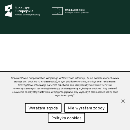
Szkoła Główna Gospodarstwa Wiejskiego w Warszawie informuje, że na swoich stronach www
stosuje pliki cookies (tzw. ciasteczka), w tym pliki funkcjonalne, analityczne i reklamowe.
Szczegółowe informacje na temat przetwarzania danych użytkowników serwisu i
wykorzystywanych technologii śledzących dostępne są w „Polityce cookies”. Aby zmienić
ustawienia skorzystaj z ustawień swojej przeglądarki, aby wyłączyć pliki cookies kliknij \"Nie
wyrażam zgody\".
Wyrażam zgodę
Nie wyrażam zgody
Polityka cookies