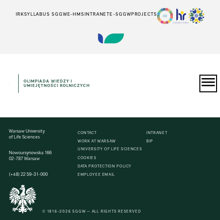
IRK
SYLLABUS SGGW
E-HMS
INTRANET
E-SGGW
PROJECTS
OLIMPIADA WIEDZY I
UMIEJĘTNOŚCI ROLNICZYCH
Warsaw University
CONTACT
INTRANET
of Life Sciences
WORK AT WARSAW
BIP
UNIVERSITY OF LIFE SCIENCES
Nowoursynowska 166
COOKIES
02-787 Warsaw
DATA PROTECTION POLICY
(+48)
22
59-31-000
EMPLOYEE EMAIL
© 1816–2026 SGGW — ALL RIGHTS RESERVED