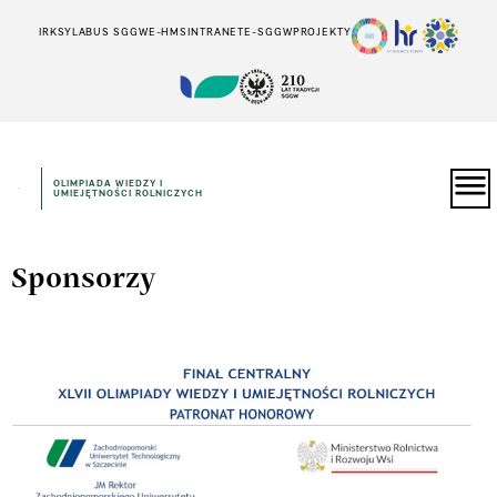
IRK
SYLABUS SGGW
E-HMS
INTRANET
E-SGGW
PROJEKTY
OLIMPIADA WIEDZY I
UMIEJĘTNOŚCI ROLNICZYCH
Sponsorzy