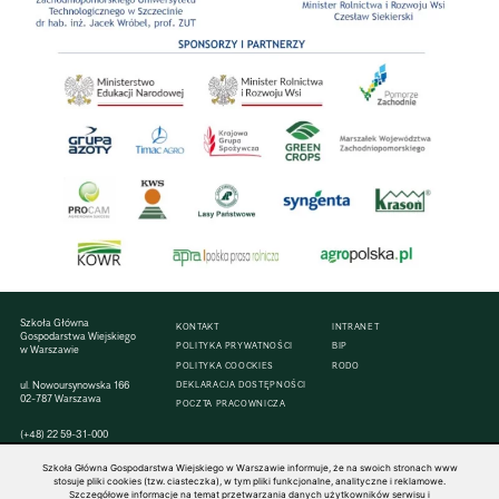
Szkoła Główna
KONTAKT
INTRANET
Gospodarstwa Wiejskiego
POLITYKA PRYWATNOŚCI
BIP
w Warszawie
POLITYKA COOCKIES
RODO
ul. Nowoursynowska 166
DEKLARACJA DOSTĘPNOŚCI
02-787 Warszawa
POCZTA PRACOWNICZA
(+48) 22 59-31-000
Szkoła Główna Gospodarstwa Wiejskiego w Warszawie informuje, że na swoich stronach www
stosuje pliki cookies (tzw. ciasteczka), w tym pliki funkcjonalne, analityczne i reklamowe.
Szczegółowe informacje na temat przetwarzania danych użytkowników serwisu i