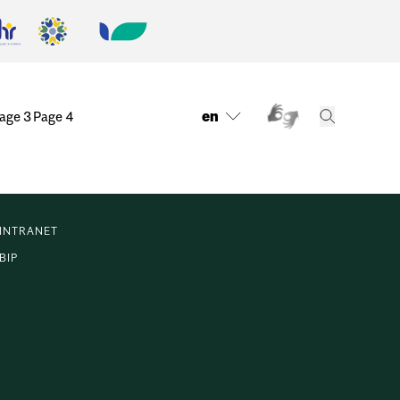
en
age 3
Page 4
INTRANET
BIP