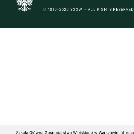
© 1816–2026 SGGW — ALL RIGHTS RESERVED
Szkoła Główna Gospodarstwa Wiejskiego w Warszawie informuje,