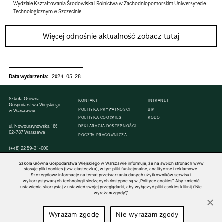
Wydziale Kształtowania Środowiska i Rolnictwa w Zachodniopomorskim Uniwersytecie
Technologicznym w Szczecinie.
Więcej odnośnie aktualność zobacz tutaj
Data wydarzenia:
2024-05-28
Szkoła Główna
KONTAKT
INTRANET
Gospodarstwa Wiejskiego
POLITYKA PRYWATNOŚCI
BIP
w Warszawie
POLITYKA COOCKIES
RODO
ul. Nowoursynowska 166
DEKLARACJA DOSTĘPNOŚCI
02-787 Warszawa
POCZTA PRACOWNICZA
(+48) 22 59-31-000
Szkoła Główna Gospodarstwa Wiejskiego w Warszawie informuje, że na swoich stronach www
stosuje pliki cookies (tzw. ciasteczka), w tym pliki funkcjonalne, analityczne i reklamowe.
Szczegółowe informacje na temat przetwarzania danych użytkowników serwisu i
wykorzystywanych technologii śledzących dostępne są w „Polityce cookies”. Aby zmienić
© 1816–2026 SGGW — ALL RIGHTS RESERVED
ustawienia skorzystaj z ustawień swojej przeglądarki, aby wyłączyć pliki cookies kliknij \"Nie
wyrażam zgody\".
Wyrażam zgodę
Nie wyrażam zgody