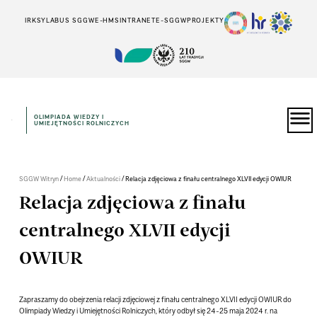
IRK
SYLABUS SGGW
E-HMS
INTRANET
E-SGGW
PROJEKTY
OLIMPIADA WIEDZY I
UMIEJĘTNOŚCI ROLNICZYCH
/
/
/
SGGW Witryn
Home
Aktualności
Relacja zdjęciowa z finału centralnego XLVII edycji OWIUR
Relacja zdjęciowa z finału
centralnego XLVII edycji
OWIUR
Zapraszamy do obejrzenia relacji zdjęciowej z finału centralnego XLVII edycji OWIUR do
Olimpiady Wiedzy i Umiejętności Rolniczych, który odbył się 24-25 maja 2024 r. na